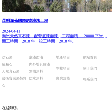
昆明海倫國際8號地塊工程
2024-04-11
喬恩天然真石漆，配套底漆面漆；工程面積：120000 平米；
開工時間：2018 年；竣工時間：2018 年。
產品中心
產品
中心
經典案例
更多頁面
仿石漆
底漆面油
地產項目
網站首頁
臻精石
內外墻乳膠漆
學校項目
關于我們
天然真石漆
無機涂料
藝術質感漆榮彩
防水涂料
廠房規模
聯系我們
石
在線聯系